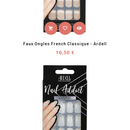
favorite_border
visibility
shopping_cart
Faux Ongles French Classique - Ardell
Prix
10,50 €