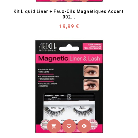
Kit Liquid Liner + Faux-Cils Magnétiques Accent 
002...
Prix
19,99 €
favorite_border
visibility
shopping_cart