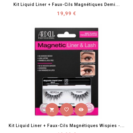
Kit Liquid Liner + Faux-Cils Magnétiques Demi...
Prix
19,99 €
favorite_border
visibility
shopping_cart
Kit Liquid Liner + Faux-Cils Magnétiques Wispies -...