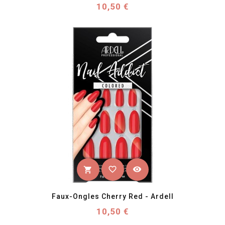
Prix
10,50 €
favorite_border
visibility
shopping_cart
Faux-Ongles Cherry Red - Ardell
Prix
10,50 €