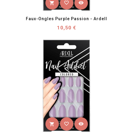
favorite_border
visibility
shopping_cart
Faux-Ongles Purple Passion - Ardell
Prix
10,50 €
favorite_border
visibility
shopping_cart