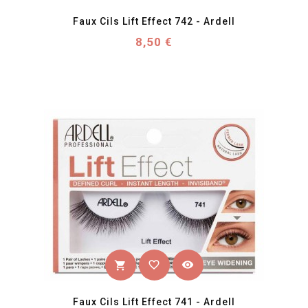
Faux Cils Lift Effect 742 - Ardell
Prix
8,50 €
favorite_border
visibility
shopping_cart
Faux Cils Lift Effect 741 - Ardell