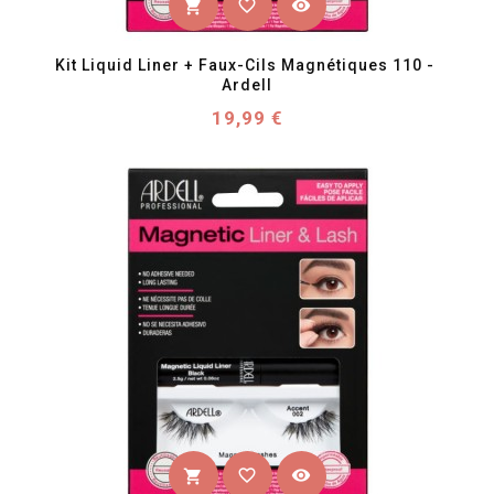
favorite_border
visibility
shopping_cart
Kit Liquid Liner + Faux-Cils Magnétiques 110 - 
Ardell
Prix
19,99 €
favorite_border
visibility
shopping_cart