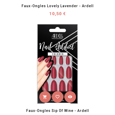
Faux-Ongles Lovely Lavender - Ardell
Prix
10,50 €
favorite_border
visibility
shopping_cart
Faux-Ongles Sip Of Wine - Ardell