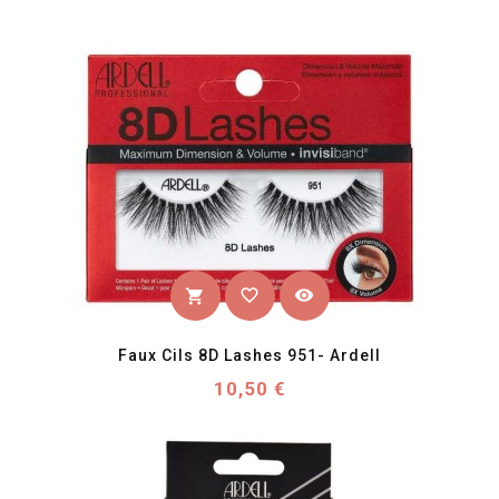
favorite_border
visibility
shopping_cart
Faux Cils 8D Lashes 951- Ardell
Prix
10,50 €