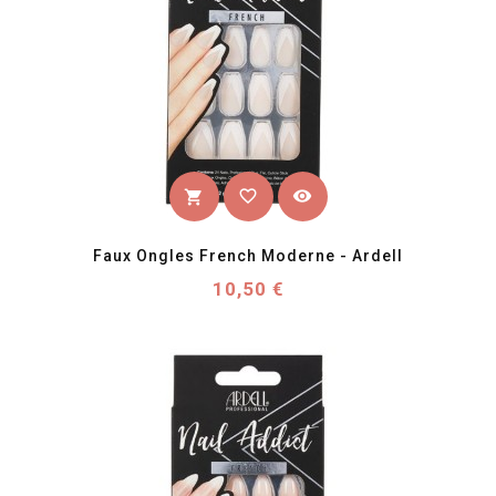
favorite_border
visibility
shopping_cart
Faux Ongles French Moderne - Ardell
Prix
10,50 €