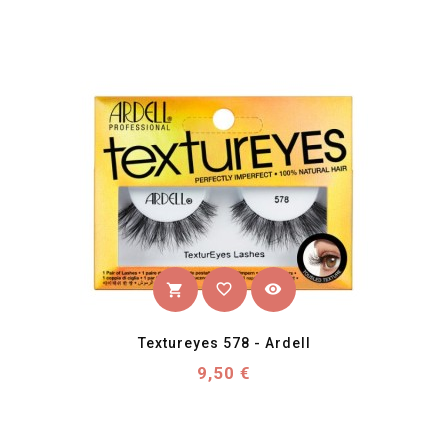
favorite_border
visibility
shopping_cart
Textureyes 578 - Ardell
Prix
9,50 €