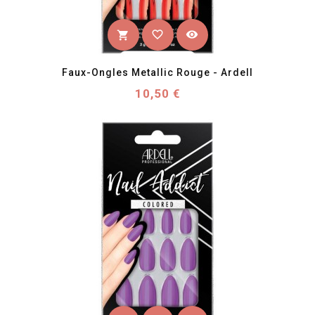
favorite_border
visibility
shopping_cart
Faux-Ongles Metallic Rouge - Ardell
Prix
10,50 €