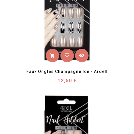
favorite_border
visibility
shopping_cart
Faux Ongles Champagne Ice - Ardell
Prix
12,50 €