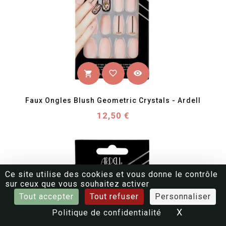
favorite_border
visibility
shopping_cart
Faux Ongles Blush Geometric Crystals - Ardell
Prix
12,50 €
Ce site utilise des cookies et vous donne le contrôle
sur ceux que vous souhaitez activer
Tout accepter
Tout refuser
Personnaliser
X
Masquer 
Politique de confidentialité