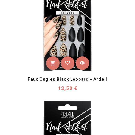
favorite_border
visibility
shopping_cart
Faux Ongles Black Leopard - Ardell
Prix
12,50 €