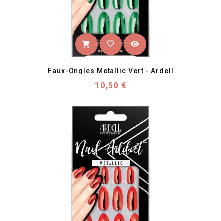
favorite_border
visibility
shopping_cart
Faux-Ongles Metallic Vert - Ardell
Prix
10,50 €