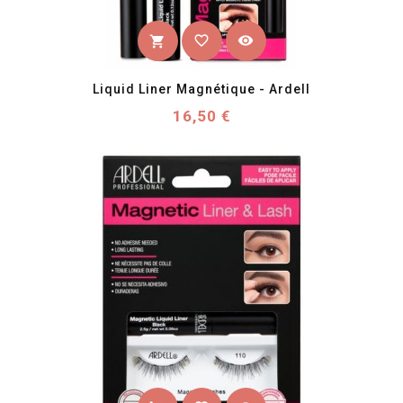
favorite_border
visibility
shopping_cart
Liquid Liner Magnétique - Ardell
Prix
16,50 €