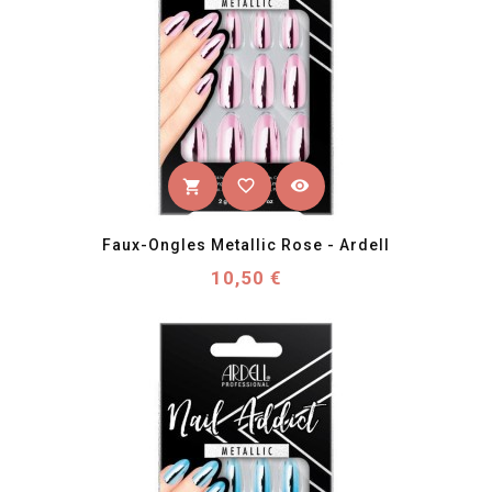
favorite_border
visibility
shopping_cart
Faux-Ongles Metallic Rose - Ardell
Prix
10,50 €