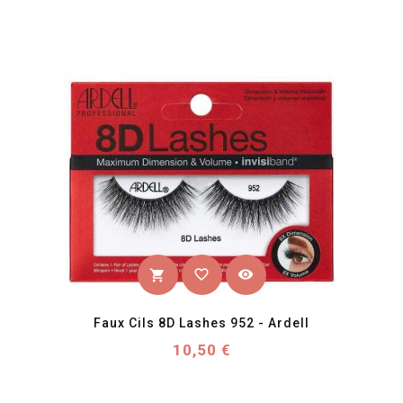
favorite_border
visibility
shopping_cart
Faux Cils 8D Lashes 952 - Ardell
Prix
10,50 €