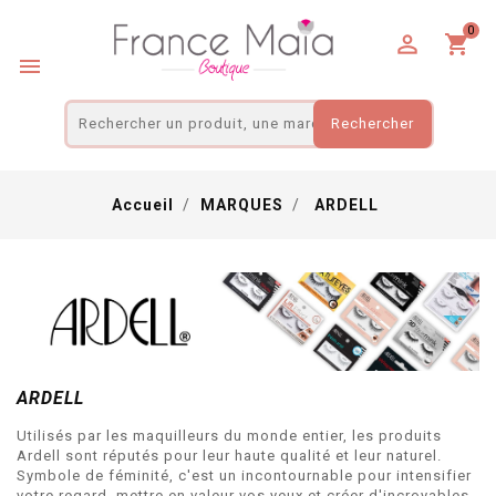
Panneau de gestion des cookies
0

shopping_cart

Rechercher
Accueil
MARQUES
ARDELL
ARDELL
Utilisés par les maquilleurs du monde entier, les produits
Ardell sont réputés pour leur haute qualité et leur naturel.
Symbole de féminité, c'est un incontournable pour intensifier
votre regard, mettre en valeur vos yeux et créer d'incroyables