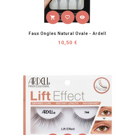
favorite_border
visibility
shopping_cart
Faux Ongles Natural Ovale - Ardell
Prix
10,50 €