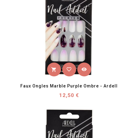
favorite_border
visibility
shopping_cart
Faux Ongles Marble Purple Ombre - Ardell
Prix
12,50 €