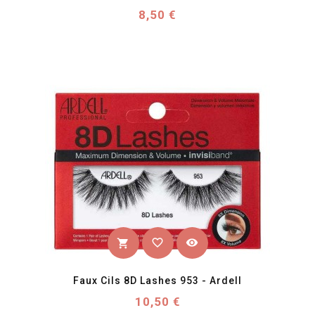
Prix
8,50 €
favorite_border
visibility
shopping_cart
Faux Cils 8D Lashes 953 - Ardell
Prix
10,50 €