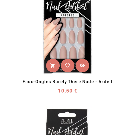
favorite_border
visibility
shopping_cart
Faux-Ongles Barely There Nude - Ardell
Prix
10,50 €