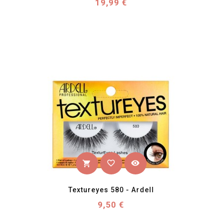
Prix
19,99 €
favorite_border
visibility
shopping_cart
Textureyes 580 - Ardell
Prix
9,50 €