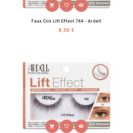
favorite_border
visibility
shopping_cart
Faux Cils Lift Effect 744 - Ardell
Prix
8,50 €
favorite_border
visibility
shopping_cart