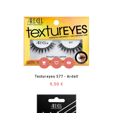
favorite_border
visibility
shopping_cart
Textureyes 577 - Ardell
Prix
9,50 €