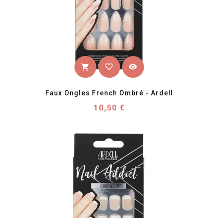
favorite_border
visibility
shopping_cart
Faux Ongles French Ombré - Ardell
Prix
10,50 €