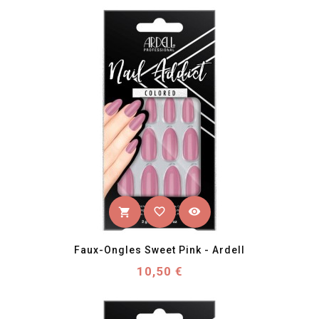
favorite_border
visibility
shopping_cart
Faux-Ongles Sweet Pink - Ardell
Prix
10,50 €