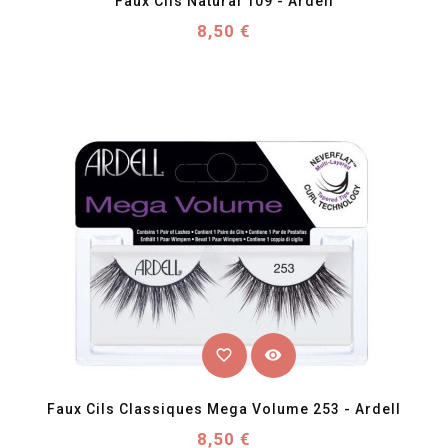
Faux Cils Natural 109 - Ardell
Prix
8,50 €
favorite_border
visibility
Faux Cils Classiques Mega Volume 253 - Ardell
Prix
8,50 €