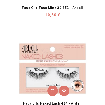
Faux Cils Faux Mink 3D 852 - Ardell
Prix
10,50 €
favorite_border
visibility
Faux Cils Naked Lash 424 - Ardell