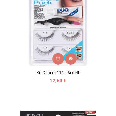
favorite_border
visibility
Kit Deluxe 110 - Ardell
Prix
12,50 €