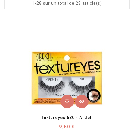
1-28 sur un total de 28 article(s)
favorite_border
visibility
Textureyes 580 - Ardell
Prix
9,50 €