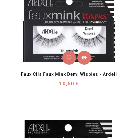
favorite_border
visibility
Faux Cils Faux Mink Demi Wispies - Ardell
Prix
10,50 €