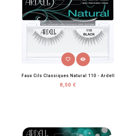
favorite_border
visibility
Faux Cils Classiques Natural 110 - Ardell
Prix
8,50 €