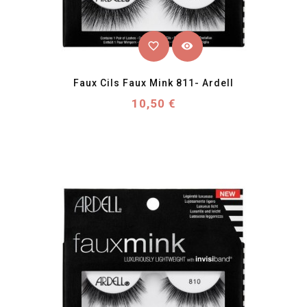
favorite_border
visibility
Faux Cils Faux Mink 811- Ardell
Prix
10,50 €