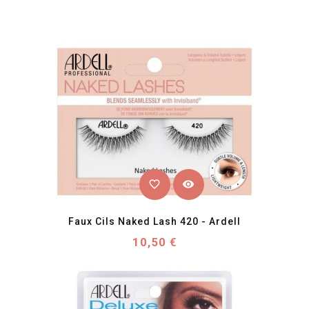
favorite_border
visibility
Faux Cils Naked Lash 420 - Ardell
Prix
10,50 €