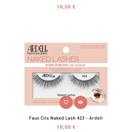
Prix
10,50 €
favorite_border
visibility
Faux Cils Naked Lash 423 - Ardell
Prix
10,50 €