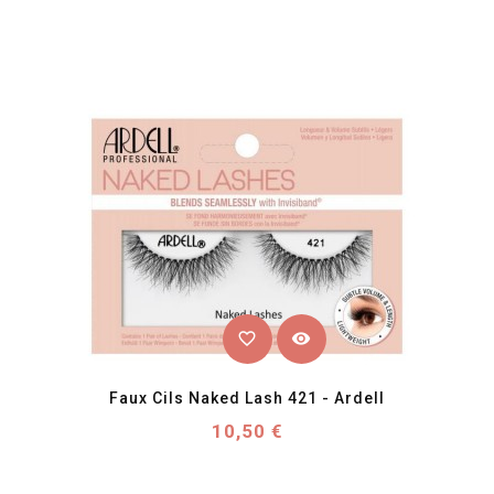
favorite_border
visibility
Faux Cils Naked Lash 421 - Ardell
Prix
10,50 €