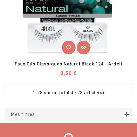
favorite_border
visibility
Faux Cils Classiques Natural Black 124 - Ardell
Prix
8,50 €
1-28 sur un total de 28 article(s)
Mes filtres