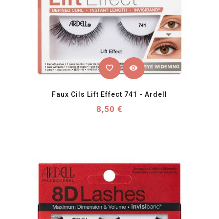
favorite_border
visibility
Faux Cils Lift Effect 741 - Ardell
Prix
8,50 €