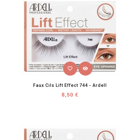
favorite_border
visibility
Faux Cils Lift Effect 744 - Ardell
Prix
8,50 €