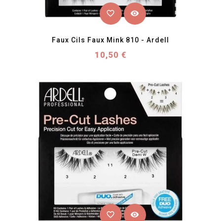
favorite_border
visibility
Faux Cils Faux Mink 810 - Ardell
Prix
10,50 €
favorite_border
visibility