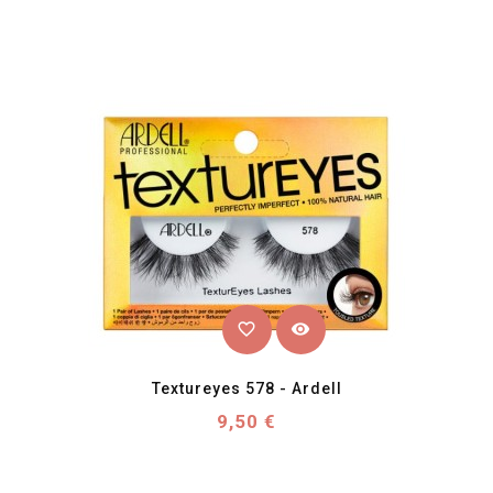
favorite_border
visibility
Textureyes 578 - Ardell
Prix
9,50 €