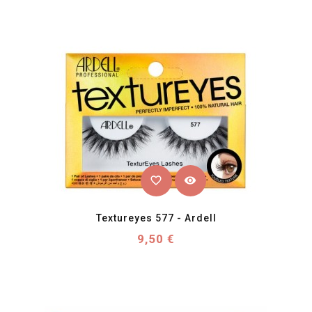
favorite_border
visibility
Textureyes 577 - Ardell
Prix
9,50 €