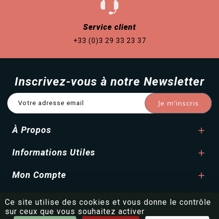
Service client
+33 (0)3 29 33 23 37
Inscrivez-vous à notre Newsletter
À Propos

Informations Utiles

Mon Compte

Ce site utilise des cookies et vous donne le contrôle
© France Maia
|
Made with ❤️ by
BeWithYou ©
sur ceux que vous souhaitez activer