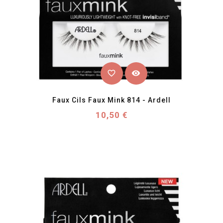
favorite_border
visibility
Faux Cils Faux Mink 814 - Ardell
Prix
10,50 €