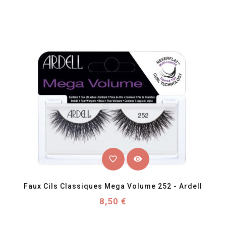
favorite_border
visibility
Faux Cils Classiques Mega Volume 252 - Ardell
Prix
8,50 €