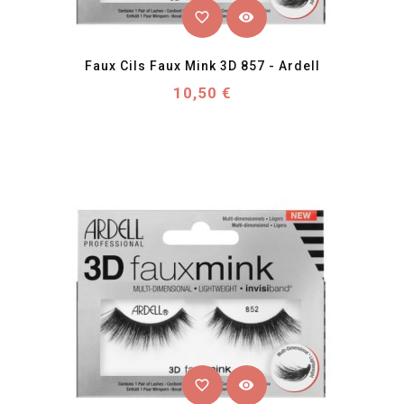
favorite_border
visibility
Faux Cils Faux Mink 3D 857 - Ardell
Prix
10,50 €
favorite_border
visibility