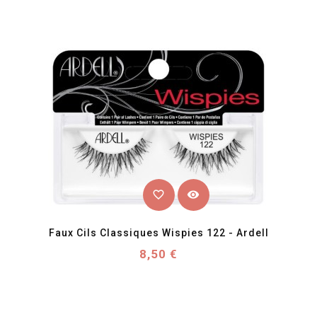
favorite_border
visibility
Faux Cils Classiques Wispies 122 - Ardell
Prix
8,50 €