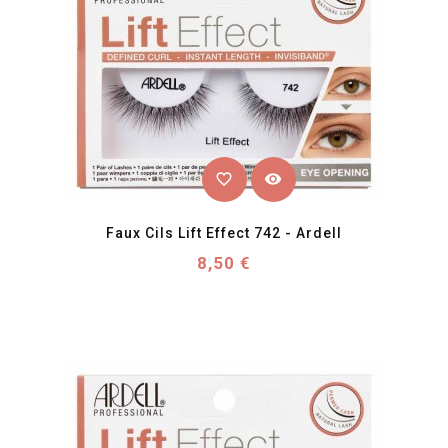
favorite_border
visibility
Faux Cils Lift Effect 742 - Ardell
Prix
8,50 €