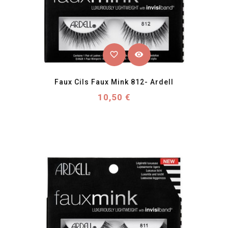
favorite_border
visibility
Faux Cils Faux Mink 812- Ardell
Prix
10,50 €