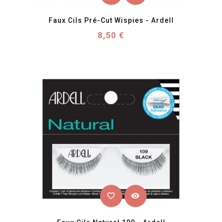
Faux Cils Pré-Cut Wispies - Ardell
Prix
8,50 €
favorite_border
visibility