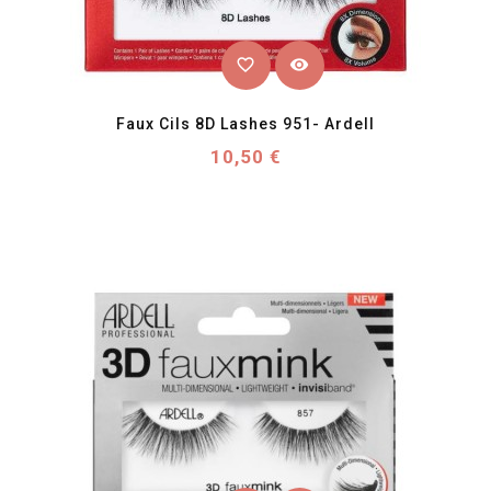
favorite_border
visibility
Faux Cils 8D Lashes 951- Ardell
Prix
10,50 €