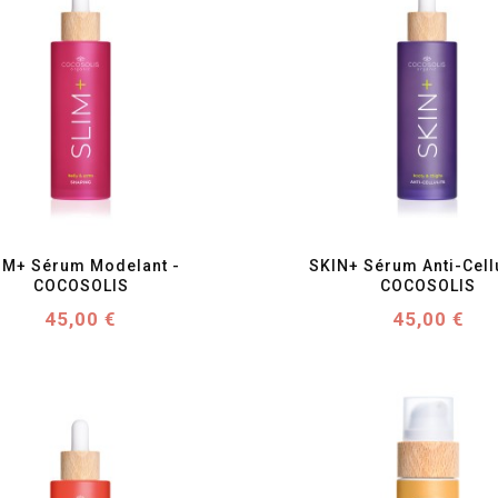
favorite_border
visibility
favorite_border
visibility
IM+ Sérum Modelant - 
SKIN+ Sérum Anti-Cellul
COCOSOLIS
COCOSOLIS
Prix
Prix
45,00 €
45,00 €