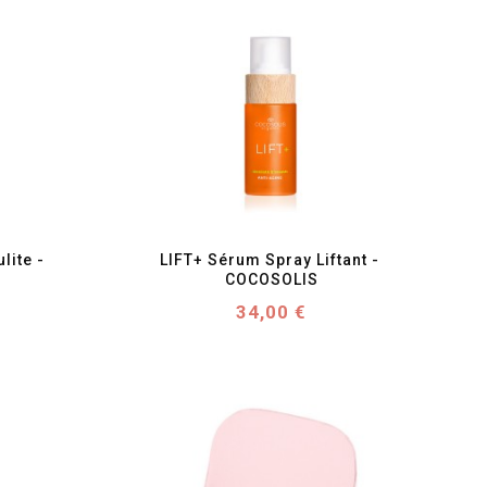
favorite_border
visibility
ite - 
LIFT+ Sérum Spray Liftant - 
COCOSOLIS
Prix
34,00 €