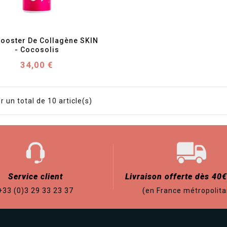
favorite_border
visibility
Booster De Collagène SKIN 
- Cocosolis
Prix
34,00 €
r un total de 10 article(s)
Service client
Livraison offerte dès 40€
+33 (0)3 29 33 23 37
(en France métropolita