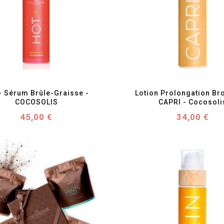
favorite_border
visibility
favorite_border
visibility
 Sérum Brûle-Graisse - 
Lotion Prolongation Br
COCOSOLIS
CAPRI - Cocosoli
Prix
Prix
45,00 €
34,00 €