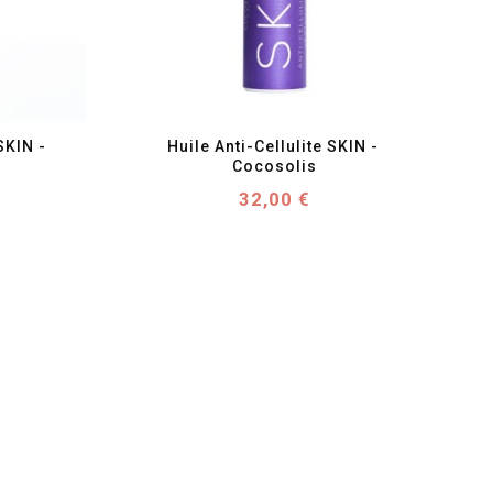
favorite_border
visibility
KIN - 
Huile Anti-Cellulite SKIN - 
Cocosolis
Prix
32,00 €