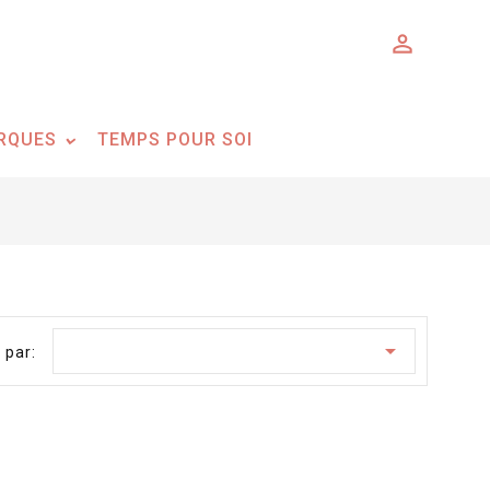

RQUES
TEMPS POUR SOI

 par: