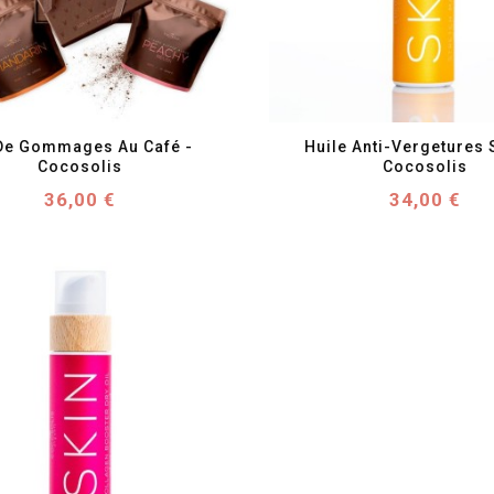
favorite_border
visibility
favorite_border
visibility
De Gommages Au Café - 
Huile Anti-Vergetures S
Cocosolis
Cocosolis
Prix
Prix
36,00 €
34,00 €