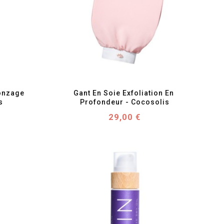
favorite_border
visibility
onzage 
Gant En Soie Exfoliation En 
s
Profondeur - Cocosolis
Prix
29,00 €