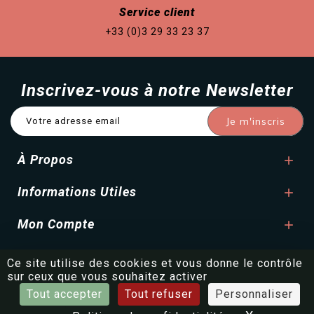
Service client
+33 (0)3 29 33 23 37
Inscrivez-vous à notre Newsletter
À Propos

Informations Utiles

Mon Compte

Ce site utilise des cookies et vous donne le contrôle
© France Maia
|
Made with ❤️ by
BeWithYou ©
sur ceux que vous souhaitez activer
Tout accepter
Tout refuser
Personnaliser