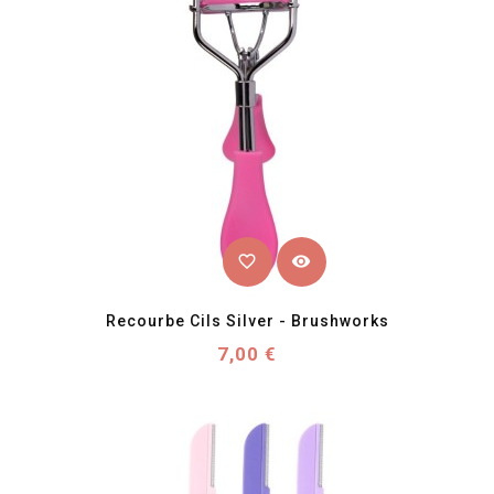
favorite_border
visibility
Recourbe Cils Silver - Brushworks
Prix
7,00 €