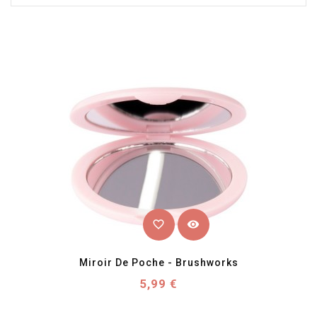
favorite_border
visibility
Miroir De Poche - Brushworks
Prix
5,99 €