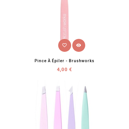
favorite_border
visibility
Pince À Épiler - Brushworks
Prix
4,00 €