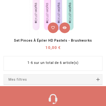
favorite_border
visibility
Set Pinces À Épiler HD Pastels - Brushworks
Prix
10,00 €
1-6 sur un total de 6 article(s)
Mes filtres