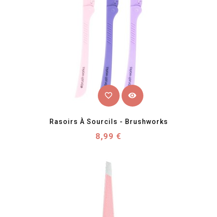
favorite_border
visibility
Rasoirs À Sourcils - Brushworks
Prix
8,99 €