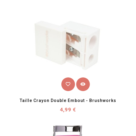
favorite_border
visibility
Taille Crayon Double Embout - Brushworks
Prix
4,99 €