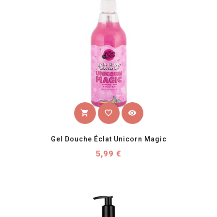
favorite_border
visibility
shopping_cart
Gel Douche Éclat Unicorn Magic
Prix
5,99 €