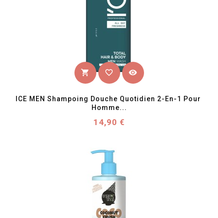
favorite_border
visibility
shopping_cart
ICE MEN Shampoing Douche Quotidien 2-En-1 Pour 
Homme...
Prix
14,90 €