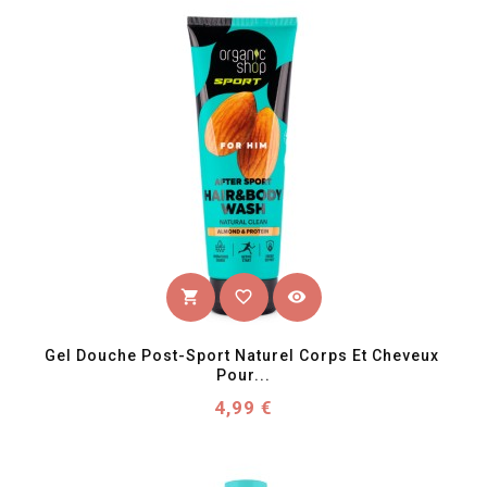
favorite_border
visibility
shopping_cart
Gel Douche Post-Sport Naturel Corps Et Cheveux 
Pour...
Prix
4,99 €