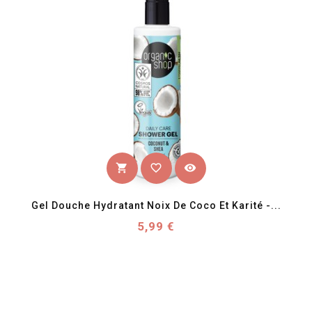
favorite_border
visibility
shopping_cart
Gel Douche Hydratant Noix De Coco Et Karité -...
Prix
5,99 €