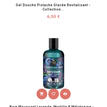
Gel Douche Pistache Glacée Revitalisant - 
Collection...
Prix
6,50 €
favorite_border
visibility
shopping_cart
Bain Moussant Lavande, Myrtille & Mélatonine -...