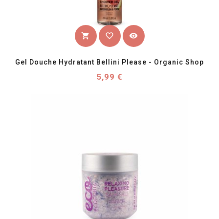
favorite_border
visibility
shopping_cart
Gel Douche Hydratant Bellini Please - Organic Shop
Prix
5,99 €