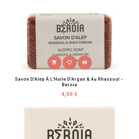
favorite_border
visibility
shopping_cart
Savon D'Alep À L'Huile D'Argan & Au Rhassoul - 
Beroia
Prix
4,50 €