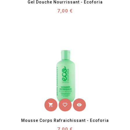
Gel Douche Nourrissant - Ecoforia
Prix
7,00 €
favorite_border
visibility
shopping_cart
Mousse Corps Rafraichissant - Ecoforia
Prix
7,00 €