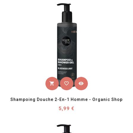
favorite_border
visibility
shopping_cart
Shampoing Douche 2-En-1 Homme - Organic Shop
Prix
5,99 €