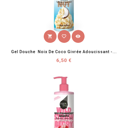
favorite_border
visibility
shopping_cart
Gel Douche  Noix De Coco Givrée Adoucissant -...
Prix
6,50 €