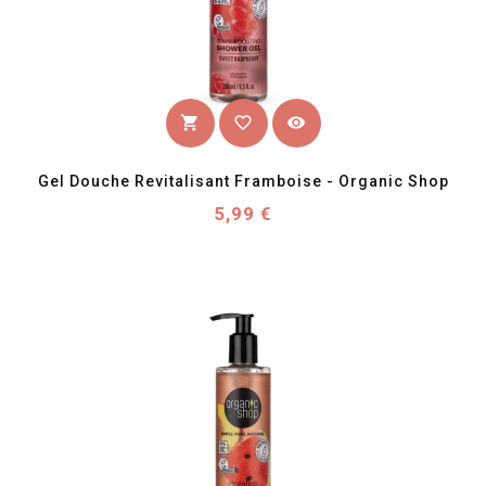
favorite_border
visibility
shopping_cart
Gel Douche Revitalisant Framboise - Organic Shop
Prix
5,99 €