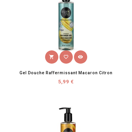
favorite_border
visibility
shopping_cart
Gel Douche Raffermissant Macaron Citron
Prix
5,99 €