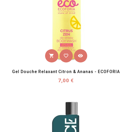
favorite_border
visibility
shopping_cart
Gel Douche Relaxant Citron & Ananas - ECOFORIA
Prix
7,00 €