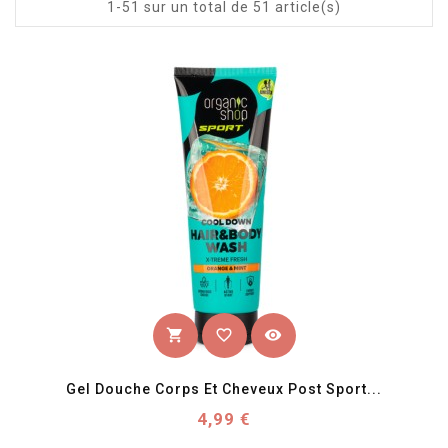
1-51 sur un total de 51 article(s)
favorite_border
visibility
shopping_cart
Gel Douche Corps Et Cheveux Post Sport...
Prix
4,99 €