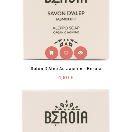
favorite_border
visibility
shopping_cart
Salon D'Alep Au Jasmin - Beroia
Prix
4,80 €