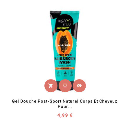
favorite_border
visibility
shopping_cart
Gel Douche Post-Sport Naturel Corps Et Cheveux 
Pour...
Prix
4,99 €