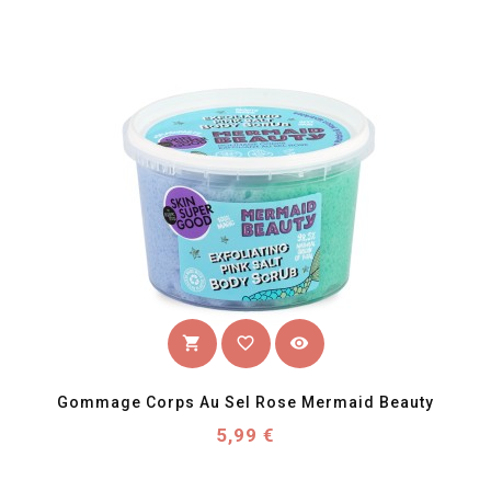
favorite_border
visibility
shopping_cart
Gommage Corps Au Sel Rose Mermaid Beauty
Prix
5,99 €