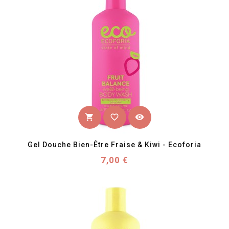
favorite_border
visibility
shopping_cart
Gel Douche Bien-Être Fraise & Kiwi - Ecoforia
Prix
7,00 €