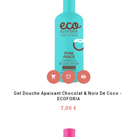
favorite_border
visibility
shopping_cart
Gel Douche Apaisant Chocolat & Noix De Coco - 
ECOFORIA
Prix
7,00 €