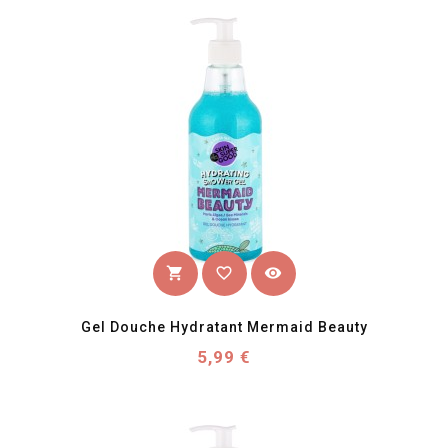
favorite_border
visibility
shopping_cart
Gel Douche Hydratant Mermaid Beauty
Prix
5,99 €