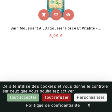
favorite_border
visibility
shopping_cart
Bain Moussant À L'Argousier Force Et Vitalité -...
Prix
8,99 €
Ce site utilise des cookies et vous donne le contrôle
sur ceux que vous souhaitez activer
Tout accepter
Tout refuser
Personnaliser
X
Masquer 
Politique de confidentialité