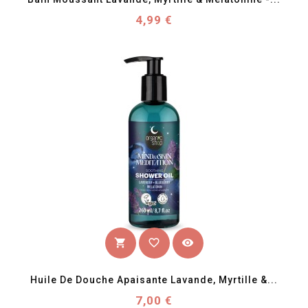
Prix
4,99 €
favorite_border
visibility
shopping_cart
Huile De Douche Apaisante Lavande, Myrtille &...
Prix
7,00 €