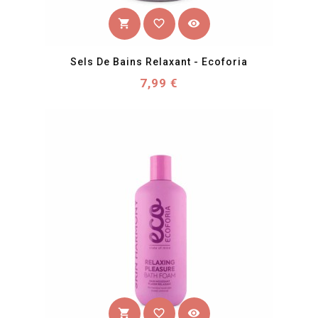
favorite_border
visibility
shopping_cart
Sels De Bains Relaxant - Ecoforia
Prix
7,99 €
favorite_border
visibility
shopping_cart