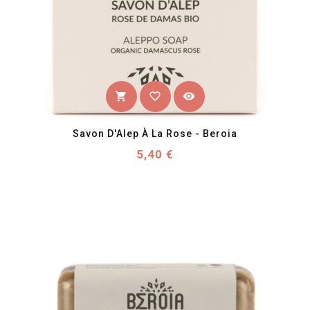
favorite_border
visibility
shopping_cart
Savon D'Alep À La Rose - Beroia
Prix
5,40 €