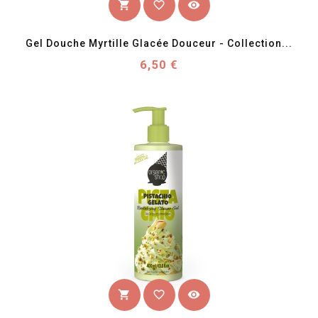
favorite_border
visibility
shopping_cart
Gel Douche Myrtille Glacée Douceur - Collection...
Prix
6,50 €
favorite_border
visibility
shopping_cart