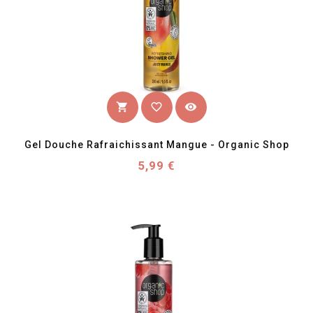
favorite_border
visibility
shopping_cart
Gel Douche Rafraichissant Mangue - Organic Shop
Prix
5,99 €