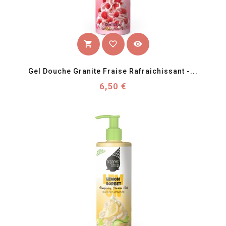
favorite_border
visibility
shopping_cart
Gel Douche Granite Fraise Rafraichissant -...
Prix
6,50 €