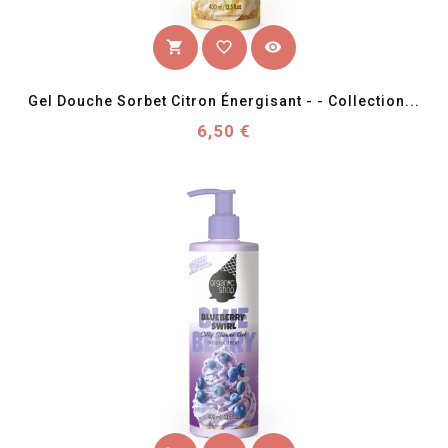
favorite_border
visibility
shopping_cart
Gel Douche Sorbet Citron Énergisant - - Collection...
Prix
6,50 €