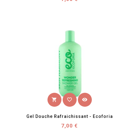
favorite_border
visibility
shopping_cart
Gel Douche Rafraichissant - Ecoforia
Prix
7,00 €