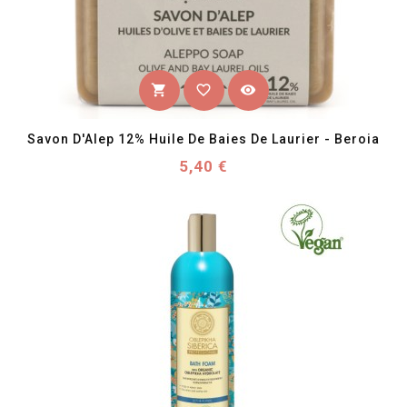
favorite_border
visibility
shopping_cart
Savon D'Alep 12% Huile De Baies De Laurier - Beroia
Prix
5,40 €