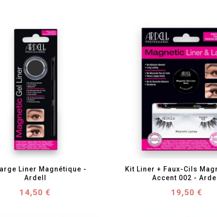
favorite_border
visibility
favorite_border
visibility
arge Liner Magnétique - 
Kit Liner + Faux-Cils Mag
Ardell
Accent 002 - Arde
Prix
Prix
14,50 €
19,50 €