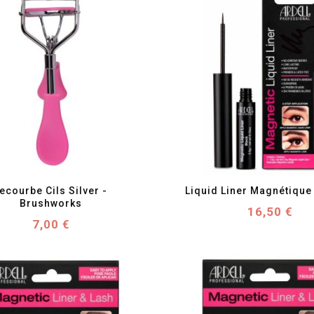
favorite_border
visibility
favorite_border
visibility
ecourbe Cils Silver - 
Liquid Liner Magnétique 
Brushworks
Prix
16,50 €
Prix
7,00 €