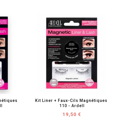
favorite_border
visibility
nétiques 
Kit Liner + Faux-Cils Magnétiques 
ll
110 - Ardell
Prix
19,50 €