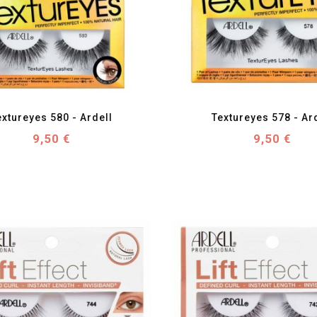
favorite_border
visibility
favorite_border
visibility
extureyes 580 - Ardell
Textureyes 578 - Ar
Prix
Prix
9,50 €
9,50 €