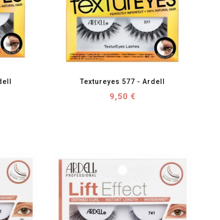
favorite_border
visibility
dell
Textureyes 577 - Ardell
Prix
9,50 €