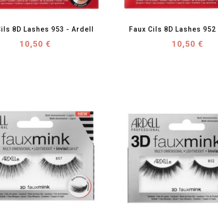
favorite_border
visibility
favorite_border
visibility
ils 8D Lashes 953 - Ardell
Faux Cils 8D Lashes 952 
Prix
Prix
10,50 €
10,50 €
favorite_border
visibility
favorite_border
visibility