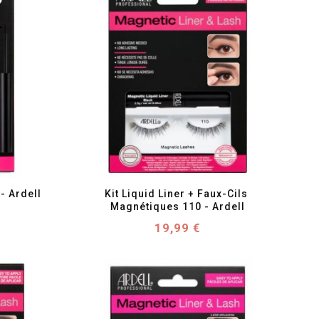
favorite_border
visibility
- Ardell
Kit Liquid Liner + Faux-Cils 
Magnétiques 110 - Ardell
Prix
19,99 €