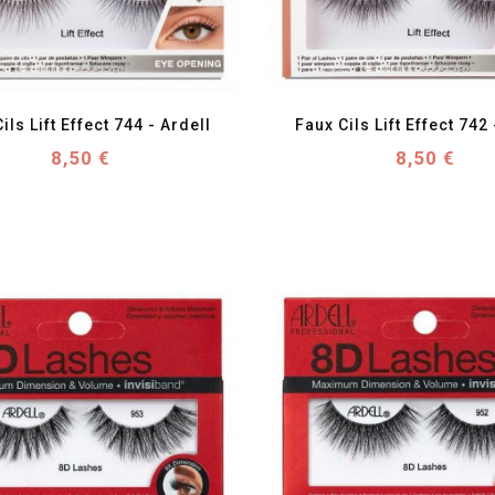
favorite_border
visibility
favorite_border
visibility
ils Lift Effect 744 - Ardell
Faux Cils Lift Effect 742 
Prix
Prix
8,50 €
8,50 €