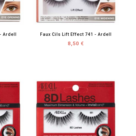
favorite_border
visibility
- Ardell
Faux Cils Lift Effect 741 - Ardell
Prix
8,50 €