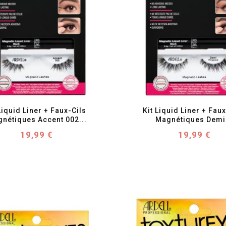
favorite_border
visibility
favorite_border
visibility
Liquid Liner + Faux-Cils 
Kit Liquid Liner + Faux
nétiques Accent 002...
Magnétiques Demi.
Prix
Prix
19,99 €
19,99 €