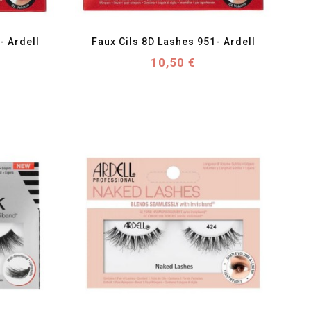
favorite_border
visibility
- Ardell
Faux Cils 8D Lashes 951- Ardell
Prix
10,50 €
favorite_border
visibility