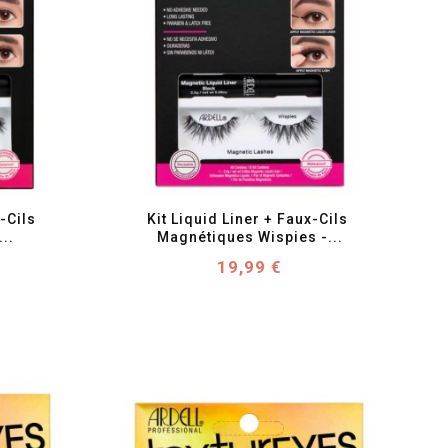
favorite_border
visibility
-Cils 
Kit Liquid Liner + Faux-Cils 
..
Magnétiques Wispies -...
Prix
19,99 €