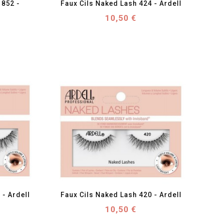
852 - 
Faux Cils Naked Lash 424 - Ardell
Prix
10,50 €
favorite_border
visibility
 - Ardell
Faux Cils Naked Lash 420 - Ardell
Prix
10,50 €