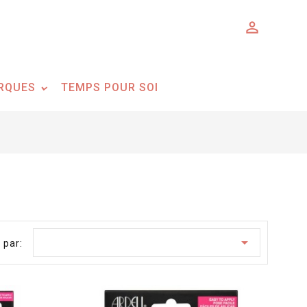

RQUES
TEMPS POUR SOI

 par: