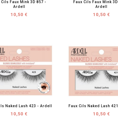
 Cils Faux Mink 3D 857 - 
Faux Cils Faux Mink 3D 
Ardell
Ardell
Prix
Prix
10,50 €
10,50 €
favorite_border
visibility
favorite_border
visibility
ils Naked Lash 423 - Ardell
Faux Cils Naked Lash 421
Prix
Prix
10,50 €
10,50 €