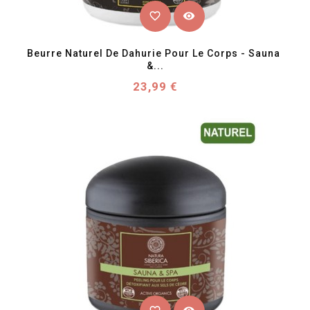
favorite_border
visibility
Beurre Naturel De Dahurie Pour Le Corps - Sauna 
&...
Prix
23,99 €