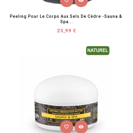
favorite_border
visibility
Peeling Pour Le Corps Aux Sels De Cèdre -Sauna & 
Spa...
Prix
23,99 €
favorite_border
visibility