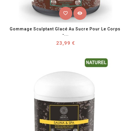
favorite_border
visibility
Gommage Sculptant Glacé Au Sucre Pour Le Corps 
-...
Prix
23,99 €