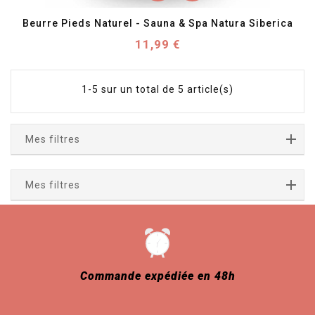
Beurre Pieds Naturel - Sauna & Spa Natura Siberica
Prix
11,99 €
1-5 sur un total de 5 article(s)
Mes filtres
Mes filtres
expédiée en 48h
Service
+33 (0)3 2