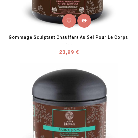
favorite_border
visibility
Gommage Sculptant Chauffant Au Sel Pour Le Corps 
-...
Prix
23,99 €