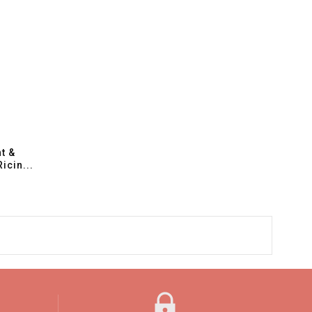
 & 
icin...