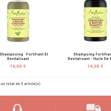
favorite_border
visibility
favorite_border
visibility
hampooing   Fortifiant Et 
Shampoing Fortifiant
Revitalisant
Revitalisant - Huile De R
Prix
Prix
16,00 €
16,00 €
 un total de 5 article(s)