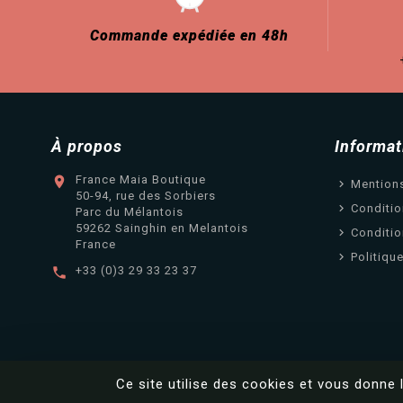
Commande expédiée en 48h
À propos
Informat
France Maia Boutique

Mention
50-94, rue des Sorbiers
Conditio
Parc du Mélantois
59262 Sainghin en Melantois
Conditio
France
Politiqu
+33 (0)3 29 33 23 37

Ce site utilise des cookies et vous donne 
© France Maia
|
Made with ❤️ by
BeWithYou ©