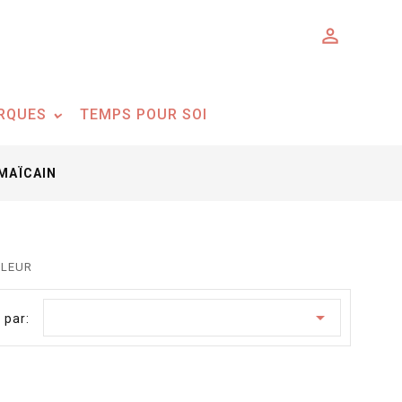

RQUES
TEMPS POUR SOI
AMAÏCAIN
ALEUR

 par: