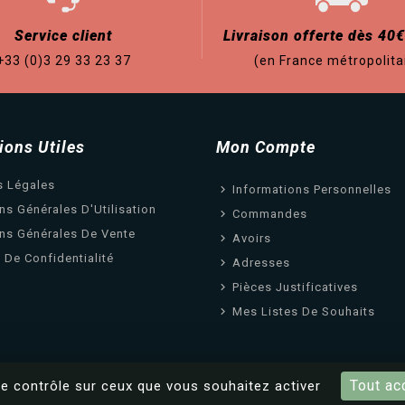
Service client
Livraison offerte dès 40€
+33 (0)3 29 33 23 37
(en France métropolita
ions Utiles
Mon Compte
s Légales
Informations Personnelles
ns Générales D'Utilisation
Commandes
ns Générales De Vente
Avoirs
e De Confidentialité
Adresses
Pièces Justificatives
Mes Listes De Souhaits
Tout ac
le contrôle sur ceux que vous souhaitez activer