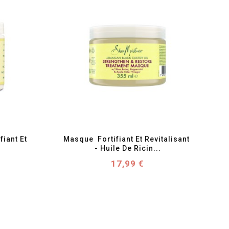
favorite_border
visibility
iant Et 
Masque  Fortifiant Et Revitalisant 
- Huile De Ricin...
Prix
17,99 €