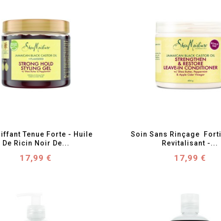
favorite_border
visibility
favorite_border
visibility
iffant Tenue Forte - Huile 
Soin Sans Rinçage  Fortif
De Ricin Noir De...
Revitalisant -...
Prix
Prix
17,99 €
17,99 €