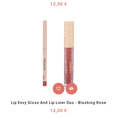
Prix
12,50 €
favorite_border
visibility
Lip Envy Gloss And Lip Liner Duo - Blushing Rose
Prix
12,50 €