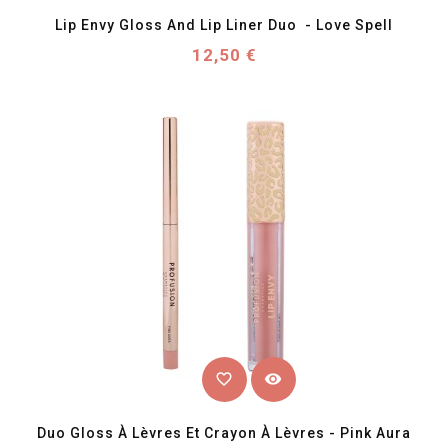
Lip Envy Gloss And Lip Liner Duo  - Love Spell
Prix
12,50 €
favorite_border
visibility
Duo Gloss À Lèvres Et Crayon À Lèvres - Pink Aura