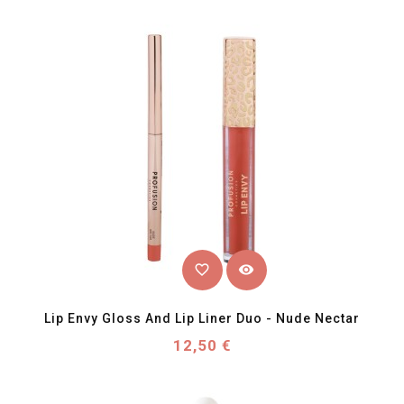
favorite_border
visibility
Lip Envy Gloss And Lip Liner Duo - Nude Nectar
Prix
12,50 €