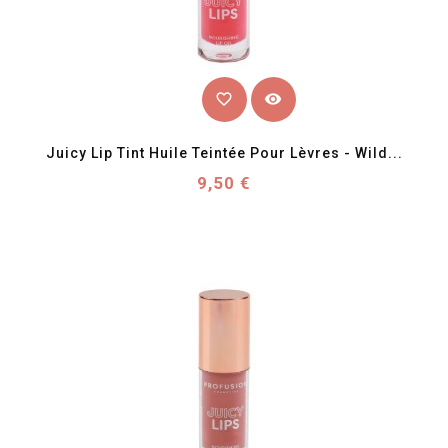
favorite_border
visibility
Juicy Lip Tint Huile Teintée Pour Lèvres - Wild...
Prix
9,50 €