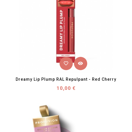
favorite_border
visibility
Dreamy Lip Plump RAL Repulpant - Red Cherry
Prix
10,00 €