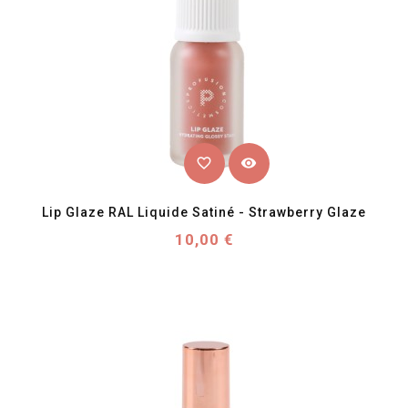
favorite_border
visibility
Lip Glaze RAL Liquide Satiné - Strawberry Glaze
Prix
10,00 €