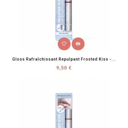
favorite_border
visibility
Gloss Rafraîchissant Repulpant Frosted Kiss -...
Prix
9,50 €