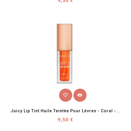
9,50 €
favorite_border
visibility
Juicy Lip Tint Huile Teintée Pour Lèvres - Coral -...
Prix
9,50 €