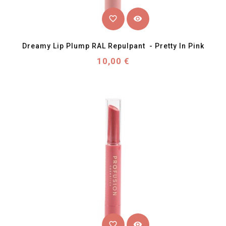
favorite_border
visibility
Dreamy Lip Plump RAL Repulpant  - Pretty In Pink
Prix
10,00 €
favorite_border
visibility