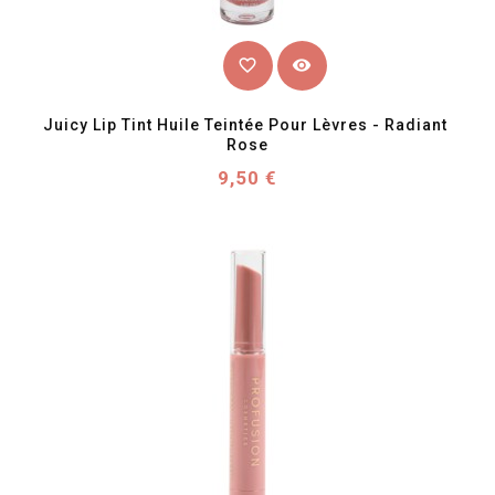
favorite_border
visibility
Juicy Lip Tint Huile Teintée Pour Lèvres - Radiant 
Rose
Prix
9,50 €