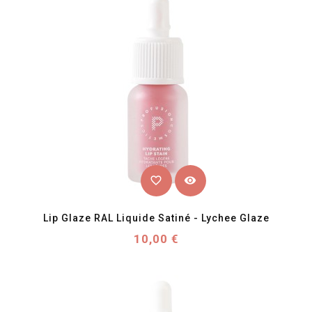
favorite_border
visibility
Lip Glaze RAL Liquide Satiné - Lychee Glaze
Prix
10,00 €