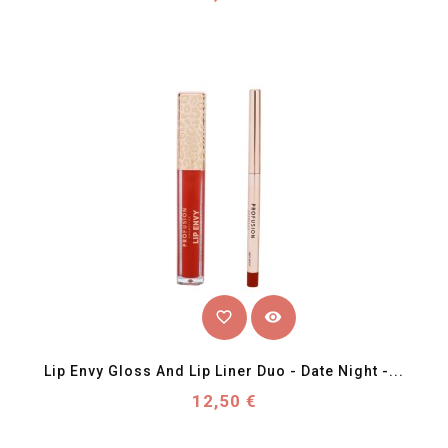
favorite_border
visibility
Lip Envy Gloss And Lip Liner Duo - Date Night -...
Prix
12,50 €