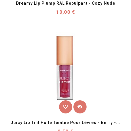
Dreamy Lip Plump RAL Repulpant - Cozy Nude
Prix
10,00 €
favorite_border
visibility
Juicy Lip Tint Huile Teintée Pour Lèvres - Berry -...
Prix