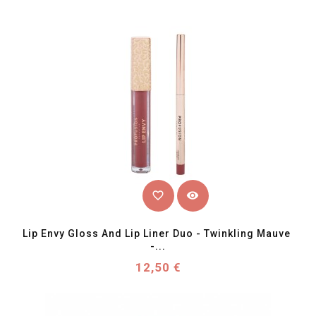
favorite_border
visibility
Lip Envy Gloss And Lip Liner Duo - Twinkling Mauve 
-...
Prix
12,50 €