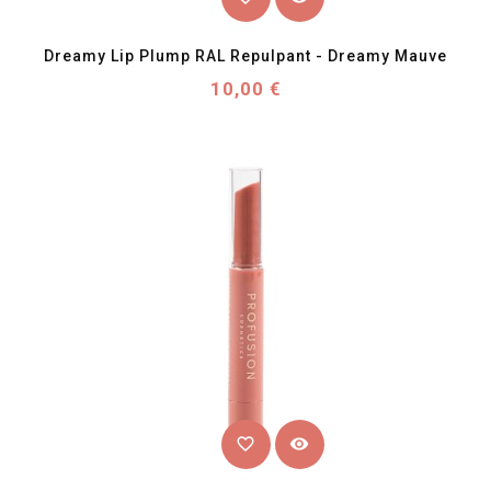
Dreamy Lip Plump RAL Repulpant - Dreamy Mauve
Prix
10,00 €
favorite_border
visibility