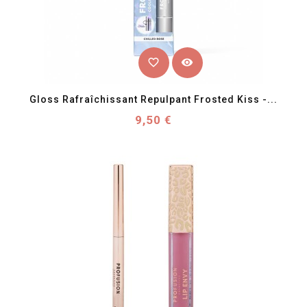
favorite_border
visibility
Gloss Rafraîchissant Repulpant Frosted Kiss -...
Prix
9,50 €