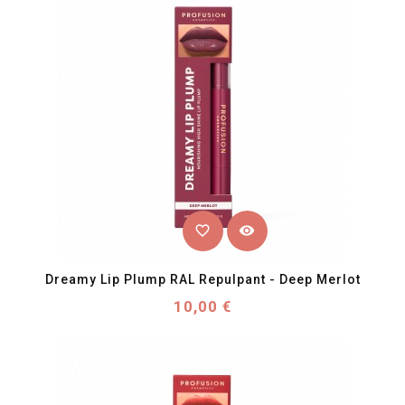
favorite_border
visibility
Dreamy Lip Plump RAL Repulpant - Deep Merlot
Prix
10,00 €