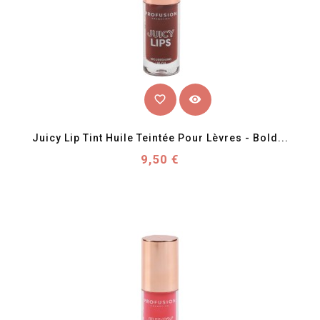
favorite_border
visibility
Juicy Lip Tint Huile Teintée Pour Lèvres - Bold...
Prix
9,50 €