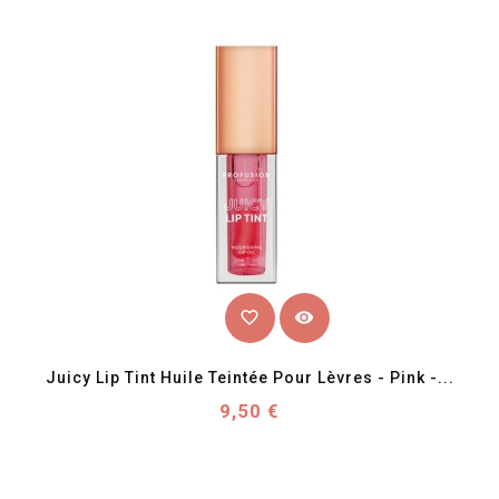
favorite_border
visibility
Juicy Lip Tint Huile Teintée Pour Lèvres - Pink -...
Prix
9,50 €