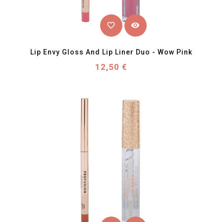
favorite_border
visibility
Lip Envy Gloss And Lip Liner Duo - Wow Pink
Prix
12,50 €