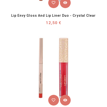
favorite_border
visibility
Lip Envy Gloss And Lip Liner Duo - Crystal Clear
Prix
12,50 €
favorite_border
visibility