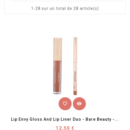
1-28 sur un total de 28 article(s)
favorite_border
visibility
Lip Envy Gloss And Lip Liner Duo - Bare Beauty -...
Prix
12,50 €