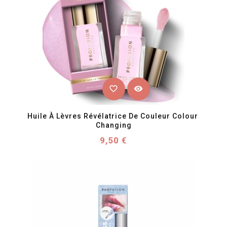
favorite_border
visibility
Huile À Lèvres Révélatrice De Couleur Colour 
Changing
Prix
9,50 €