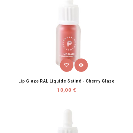
favorite_border
visibility
Lip Glaze RAL Liquide Satiné - Cherry Glaze
Prix
10,00 €