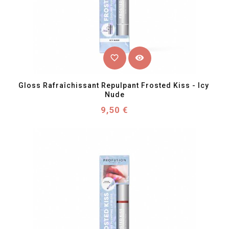
favorite_border
visibility
Gloss Rafraîchissant Repulpant Frosted Kiss - Icy 
Nude
Prix
9,50 €