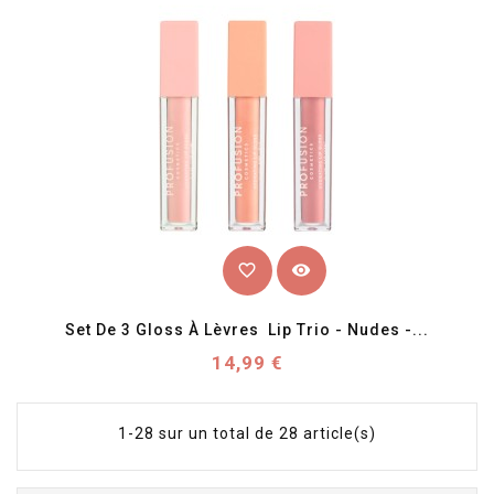
favorite_border
visibility
Set De 3 Gloss À Lèvres  Lip Trio - Nudes -...
Prix
14,99 €
1-28 sur un total de 28 article(s)