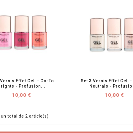
favorite_border
visibility
favorite_border
visibility
 Vernis Effet Gel  - Go-To 
Set 3 Vernis Effet Gel  -
Brights - Profusion...
Neutrals - Profusion
Prix
Prix
10,00 €
10,00 €
 un total de 2 article(s)