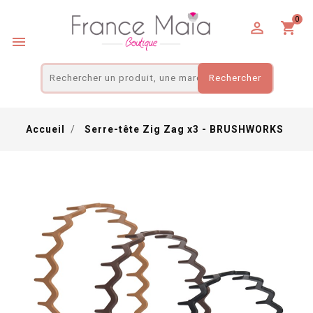
Panneau de gestion des cookies
0

shopping_cart

Rechercher
Accueil
Serre-tête Zig Zag x3 - BRUSHWORKS