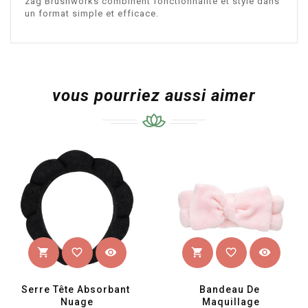
zag Brushworks combinent fonctionnalité et style dans
un format simple et efficace.
vous pourriez aussi aimer
favorite_border
visibility
favorite_border
visibility
shopping_cart
shopping_cart
Serre Tête Absorbant 
Bandeau De 
Nuage
Maquillage