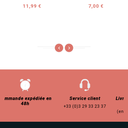
Prix
Prix
11,99 €
7,00 €


pédiée en
Service client
Livraison offerte
h
d'achat
+33 (0)3 29 33 23 37
(en France métropo