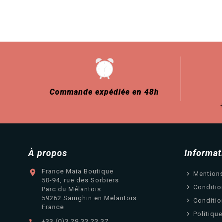
Commande expédiée en 48h
À propos
Informat
France Maia Boutique

Mention
50-94, rue des Sorbiers
Conditio
Parc du Mélantois
59262 Sainghin en Melantois
Conditio
France
Politiqu
+33 (0)3 29 33 23 37