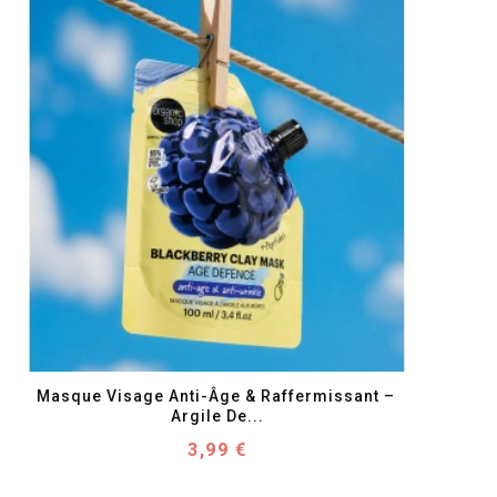
favorite_border
visibility
Masque Visage Anti-Âge & Raffermissant – 
Argile De...
Prix
3,99 €