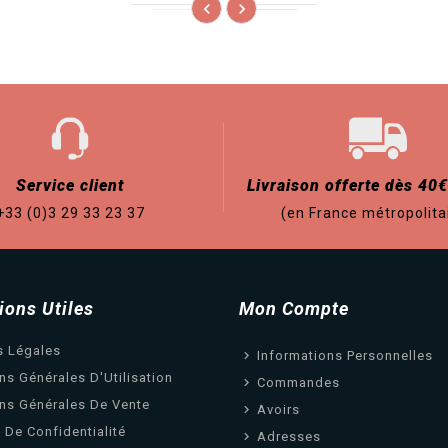


Service client
Livraison offerte dès 40€
+33 (0)3 29 33 23 37
(en France métropolita
ions Utiles
Mon Compte
s Légales
Informations Personnelles
ns Générales D'Utilisation
Commandes
ns Générales De Vente
Avoirs
e De Confidentialité
Adresses