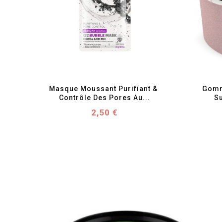
favorite_border
visibility
Masque Moussant Purifiant & 
Gomm
Contrôle Des Pores Au...
Su
Prix
2,50 €