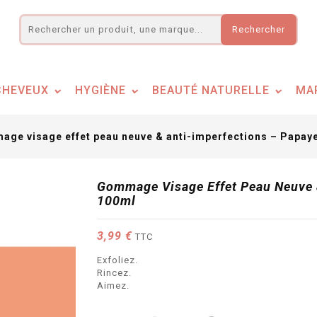
Rechercher
CHEVEUX
HYGIÈNE
BEAUTÉ NATURELLE
MA
ge visage effet peau neuve & anti-imperfections – Papay
Gommage Visage Effet Peau Neuve 
100ml
3,99 €
TTC
Exfoliez.
Rincez.
Aimez.