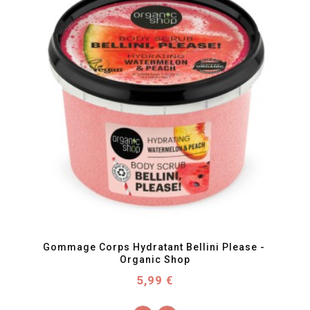
favorite_border
visibility
Gommage Corps Hydratant Bellini Please - 
Organic Shop
Prix
5,99 €