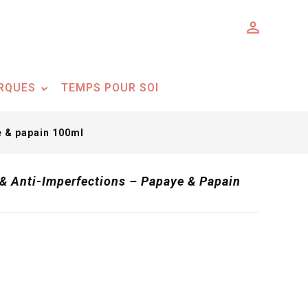

RQUES
TEMPS POUR SOI
e & papain 100ml
& Anti-Imperfections – Papaye & Papain