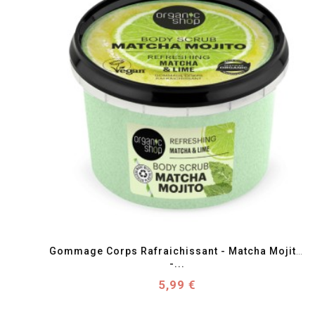
favorite_border
visibility
Gommage Corps Rafraichissant - Matcha Mojito 
-...
Prix
5,99 €