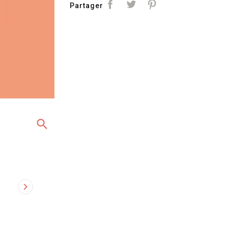
Partager
search
