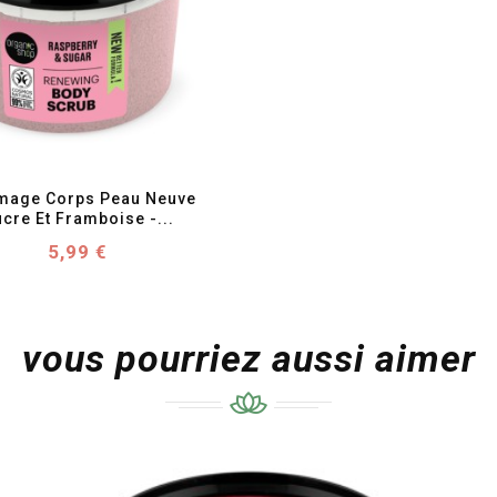
favorite_border
visibility
age Corps Peau Neuve 
cre Et Framboise -...
Prix
5,99 €
vous pourriez aussi aimer