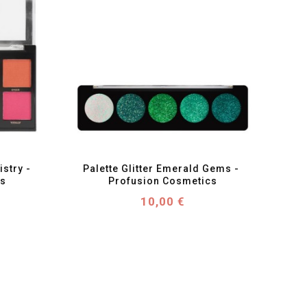
favorite_border
visibility
stry - 
Palette Glitter Emerald Gems - 
cs
Profusion Cosmetics
Prix
10,00 €