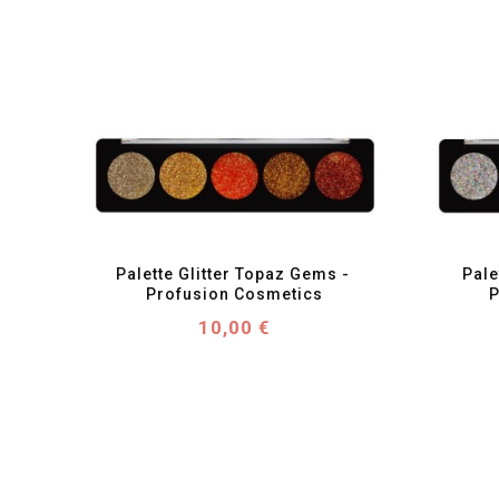
favorite_border
visibility
Palette Glitter Topaz Gems - 
Pale
Profusion Cosmetics
P
Prix
10,00 €