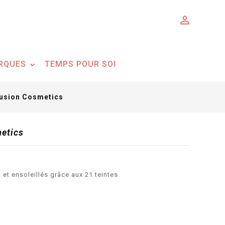

RQUES
TEMPS POUR SOI
fusion Cosmetics
metics
 et ensoleillés grâce aux 21 teintes.