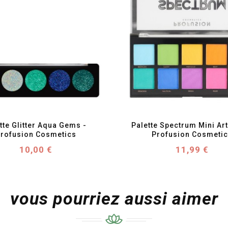
favorite_border
visibility
favorite_border
visibility
tte Glitter Aqua Gems - 
Palette Spectrum Mini Arti
rofusion Cosmetics
Profusion Cosmeti
Prix
Prix
10,00 €
11,99 €
vous pourriez aussi aimer