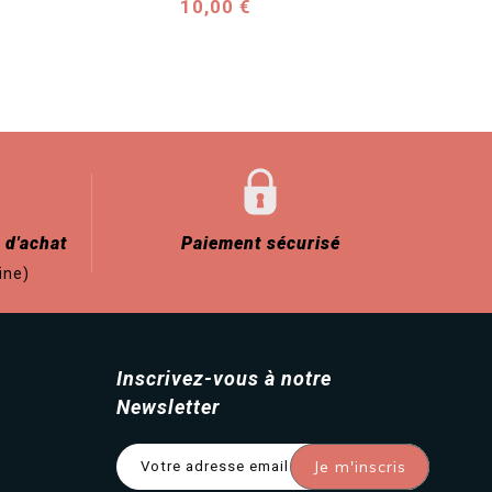
Prix
10,00 €
 d'achat
Paiement sécurisé
ine)
Inscrivez-vous à notre
Newsletter