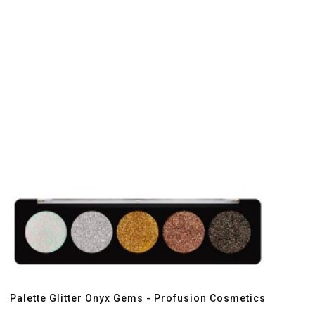
favorite_border
visibility
Palette Glitter Onyx Gems - Profusion Cosmetics
P