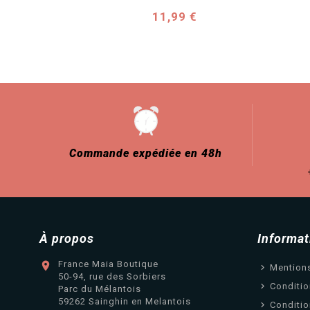
Prix
11,99 €
Commande expédiée en 48h
À propos
Informat
France Maia Boutique

Mention
50-94, rue des Sorbiers
Conditio
Parc du Mélantois
59262 Sainghin en Melantois
Conditio