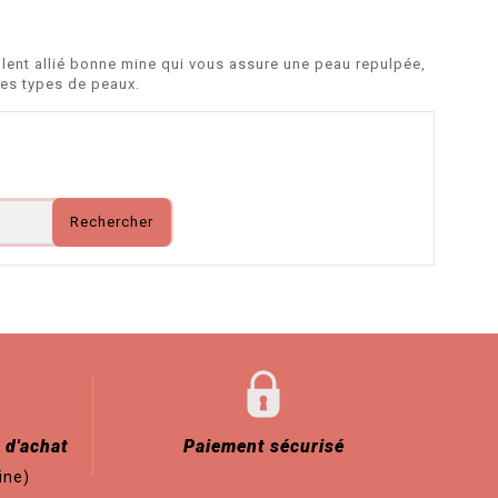
llent allié bonne mine qui vous assure une peau repulpée,
les types de peaux.
Rechercher
 d'achat
Paiement sécurisé
ine)